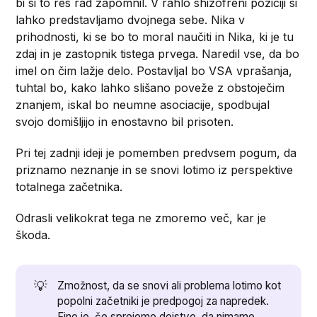
bi si to res rad zapomnil. V rahlo shizofreni poziciji si
lahko predstavljamo dvojnega sebe. Nika v
prihodnosti, ki se bo to moral naučiti in Nika, ki je tu
zdaj in je zastopnik tistega prvega. Naredil vse, da bo
imel on čim lažje delo. Postavljal bo VSA vprašanja,
tuhtal bo, kako lahko slišano poveže z obstoječim
znanjem, iskal bo neumne asociacije, spodbujal
svojo domišljijo in enostavno bil prisoten.
Pri tej zadnji ideji je pomemben predvsem pogum, da
priznamo neznanje in se snovi lotimo iz perspektive
totalnega začetnika.
Odrasli velikokrat tega ne zmoremo več, kar je
škoda.
💡
Zmožnost, da se snovi ali problema lotimo kot
popolni začetniki je predpogoj za napredek.
Fino je, če sprejemo dejstvo, da nimamo