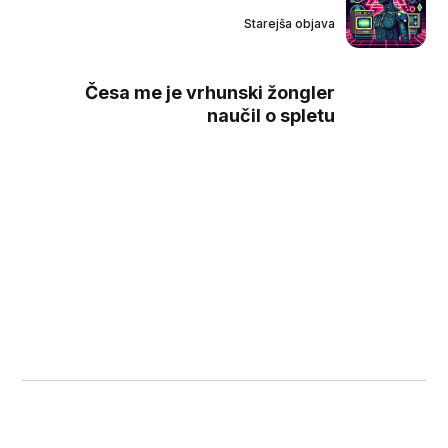
Starejša objava
Česa me je vrhunski žongler
naučil o spletu