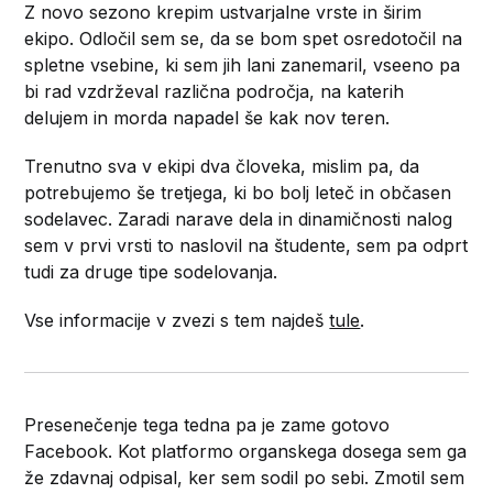
Z novo sezono krepim ustvarjalne vrste in širim
ekipo. Odločil sem se, da se bom spet osredotočil na
spletne vsebine, ki sem jih lani zanemaril, vseeno pa
bi rad vzdrževal različna področja, na katerih
delujem in morda napadel še kak nov teren.
Trenutno sva v ekipi dva človeka, mislim pa, da
potrebujemo še tretjega, ki bo bolj leteč in občasen
sodelavec. Zaradi narave dela in dinamičnosti nalog
sem v prvi vrsti to naslovil na študente, sem pa odprt
tudi za druge tipe sodelovanja.
Vse informacije v zvezi s tem najdeš
tule
.
Presenečenje tega tedna pa je zame gotovo
Facebook. Kot platformo organskega dosega sem ga
že zdavnaj odpisal, ker sem sodil po sebi. Zmotil sem