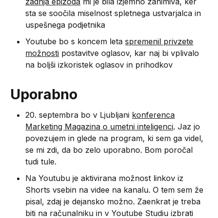
zadnja epizoda
mi je bila izjemno zanimiva, ker
sta se soočila miselnost spletnega ustvarjalca in
uspešnega podjetnika
Youtube bo s koncem leta
spremenil privzete
možnosti
postavitve oglasov, kar naj bi vplivalo
na boljši izkoristek oglasov in prihodkov
Uporabno
20. septembra bo v Ljubljani
konferenca
Marketing Magazina o umetni inteligenci
. Jaz jo
povezujem in glede na program, ki sem ga videl,
se mi zdi, da bo zelo uporabno. Bom poročal
tudi tule.
Na Youtubu je aktivirana možnost linkov iz
Shorts vsebin na videe na kanalu. O tem sem že
pisal, zdaj je dejansko možno. Zaenkrat je treba
biti na računalniku in v Youtube Studiu izbrati