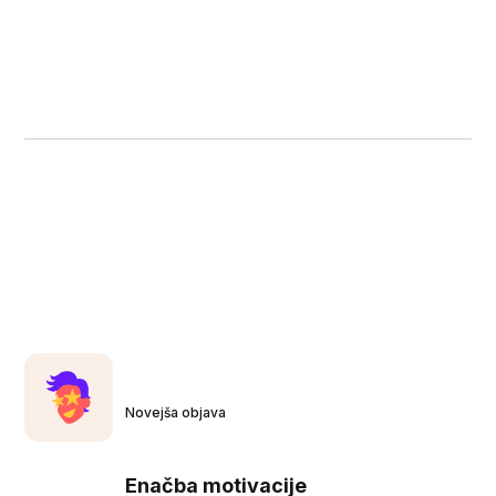
Novejša objava
Enačba motivacije