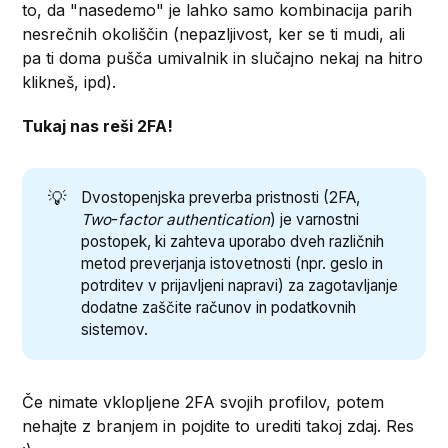
to, da "nasedemo" je lahko samo kombinacija parih
nesrečnih okoliščin (nepazljivost, ker se ti mudi, ali
pa ti doma pušča umivalnik in slučajno nekaj na hitro
klikneš, ipd).
Tukaj nas reši 2FA!
💡
Dvostopenjska preverba pristnosti (2FA,
Two
-
factor authentication
) je varnostni
postopek, ki zahteva uporabo dveh različnih
metod preverjanja istovetnosti (npr. geslo in
potrditev v prijavljeni napravi) za zagotavljanje
dodatne zaščite računov in podatkovnih
sistemov.
Če nimate vklopljene 2FA svojih profilov, potem
nehajte z branjem in pojdite to urediti takoj zdaj. Res