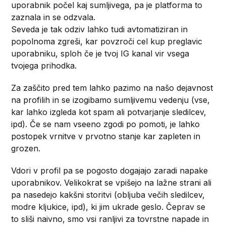
uporabnik počel kaj sumljivega, pa je platforma to
zaznala in se odzvala.
Seveda je tak odziv lahko tudi avtomatiziran in
popolnoma zgreši, kar povzroči cel kup preglavic
uporabniku, sploh če je tvoj IG kanal vir vsega
tvojega prihodka.
Za zaščito pred tem lahko pazimo na našo dejavnost
na profilih in se izogibamo sumljivemu vedenju (vse,
kar lahko izgleda kot spam ali potvarjanje sledilcev,
ipd). Če se nam vseeno zgodi po pomoti, je lahko
postopek vrnitve v prvotno stanje kar zapleten in
grozen.
Vdori v profil pa se pogosto dogajajo zaradi napake
uporabnikov. Velikokrat se vpišejo na lažne strani ali
pa nasedejo kakšni storitvi (obljuba večih sledilcev,
modre kljukice, ipd), ki jim ukrade geslo. Čeprav se
to sliši naivno, smo vsi ranljivi za tovrstne napade in