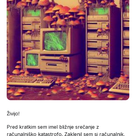
Živijo!
Pred kratkim sem imel bližnje srečanje z
računalniško katastrofo. Zaklenil sem si računalnik,