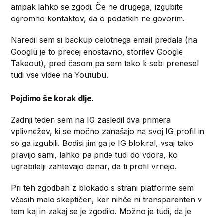
ampak lahko se zgodi. Če ne drugega, izgubite
ogromno kontaktov, da o podatkih ne govorim.
Naredil sem si backup celotnega email predala (na
Googlu je to precej enostavno, storitev
Google
Takeout
), pred časom pa sem tako k sebi prenesel
tudi vse videe na Youtubu.
Pojdimo še korak dlje.
Zadnji teden sem na IG zasledil dva primera
vplivnežev, ki se močno zanašajo na svoj IG profil in
so ga izgubili. Bodisi jim ga je IG blokiral, vsaj tako
pravijo sami, lahko pa pride tudi do vdora, ko
ugrabitelji zahtevajo denar, da ti profil vrnejo.
Pri teh zgodbah z blokado s strani platforme sem
včasih malo skeptičen, ker nihče ni transparenten v
tem kaj in zakaj se je zgodilo. Možno je tudi, da je