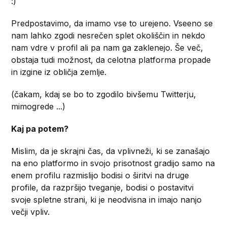
:)
Predpostavimo, da imamo vse to urejeno. Vseeno se
nam lahko zgodi nesrečen splet okoliščin in nekdo
nam vdre v profil ali pa nam ga zaklenejo. Še več,
obstaja tudi možnost, da celotna platforma propade
in izgine iz obličja zemlje.
(čakam, kdaj se bo to zgodilo bivšemu Twitterju,
mimogrede ...)
Kaj pa potem?
Mislim, da je skrajni čas, da vplivneži, ki se zanašajo
na eno platformo in svojo prisotnost gradijo samo na
enem profilu razmislijo bodisi o širitvi na druge
profile, da razpršijo tveganje, bodisi o postavitvi
svoje spletne strani, ki je neodvisna in imajo nanjo
večji vpliv.