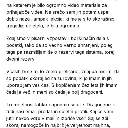
na katerem je bilo ogromno video materiala za
prihajajoče videe. Na srečo sem jih potem uspel
dobiti nazaj, ampak lekcija, ki me je s to skorajšnjo
tragedijo doletela, je bila ogromna.
Zdaj smo v pisarni vzpostavili boljši način dela s
podatki, tako da so vedno varno shranjeni, poleg
tega pa razmišljam še o rezervi tega sistema, torej
dvojni rezervi.
Včasih bi se mi to zdelo pretirano, zdaj pa mislim, da
so podatki skoraj edina surovina, ki jo imam in jih
uporabljam ves čas. S kopičenjem čez leta jih imam
čedalje več in meni so čedalje bolj dragoceni.
To miselnost lahko napnemo še dlje. Dragoceni so
tudi naši email predali in spletni profili. Kaj če vam
jutri nekdo vdre v mail in izbriše vse? Saj se zdi
skoraj nemogoče in najbrž je verjetnost majhna,